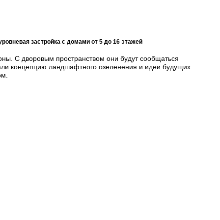
ровневая застройка с домами от 5 до 16 этажей
оны. С дворовым пространством они будут сообщаться
али концепцию ландшафтного озеленения и идеи будущих
ом.