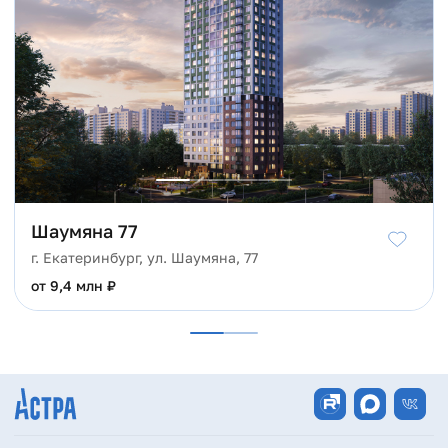
постоянных пробок и проблем с парковками.
Архитектура
Внешний облик проекта «mART» необычен для
Екатеринбурга. Ключевые мотивы архитектуры нового
пространства – современность и благородство. Чистые
грани фасадов выводят всю композицию вверх. Вставки
благородного синего цвета делают дом ярким, но не
кричащим, а законченность цветовой палитре придают
легкие бронзовые вкрапления. Восхищает и форма дома,
по-разному предстающая с каждой стороны, в
Шаумяна 77
действительности же представляющая собой
г. Екатеринбург, ул. Шаумяна, 77
классическую огранку драгоценных камней. Роскошь
благородного камня и дерева является логичным
от 9,4 млн ₽
переходом от ультрасовременного фасада к новаторству
планировочных решений.
Искусство планировок
Проектировщики New House «mART» превзошли себя,
превратив процесс создания планировок в новый вид
искусства. Мечта любого покупателя – гармоничный и
функционально насыщенный интерьер, площадь которого