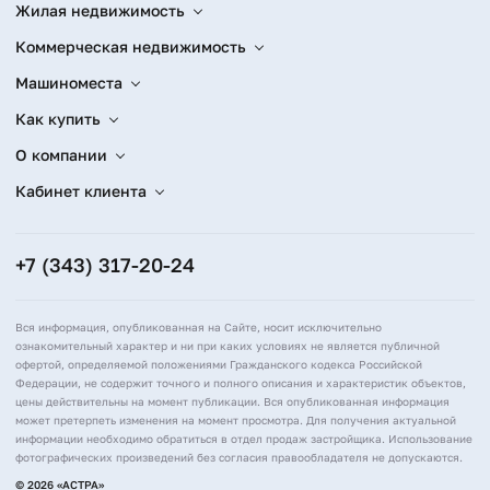
Жилая недвижимость
используется максимально эффективно. В идеальной
квартире должно быть как можно меньше пустых,
Коммерческая недвижимость
нерешенных пространств. Проектировщики «mART» же
Машиноместа
отказались от них совсем, не оставив даже коридоров.
Секрет планировок комплекса – в гармонии пропорций
Как купить
приватных и гостевых зон.
О компании
Планировочные решения предлагают короткие и удобные
связи всех зон без лишних переходов. Заходя в квартиру,
Кабинет клиента
хозяева и гости стразу попадают в кухню-гостиную –
идеальное связующее звено между приватным и гостевым
пространством. Большинство планировок
+7 (343) 317-20-24
предусматривают выход из гостиной в гостевой санузел,
что защищает от необходимости приглашать визитеров в
частные и приватные зоны – детскую, спальню или
Вся информация, опубликованная на Сайте, носит исключительно
кабинет.
ознакомительный характер и ни при каких условиях не является публичной
офертой, определяемой положениями Гражданского кодекса Российской
Размеры и расположение всех зон формировались с
Федерации, не содержит точного и полного описания и характеристик объектов,
учетом их функциональной нагрузки и зрительного
цены действительны на момент публикации. Вся опубликованная информация
восприятия пространства. Каждая квартира New House
может претерпеть изменения на момент просмотра. Для получения актуальной
информации необходимо обратиться в отдел продаж застройщика. Использование
«mART» наполнена светом и воздухом.
фотографических произведений без согласия правообладателя не допускаются.
Искусство создания пространства
© 2026 «АСТРА»