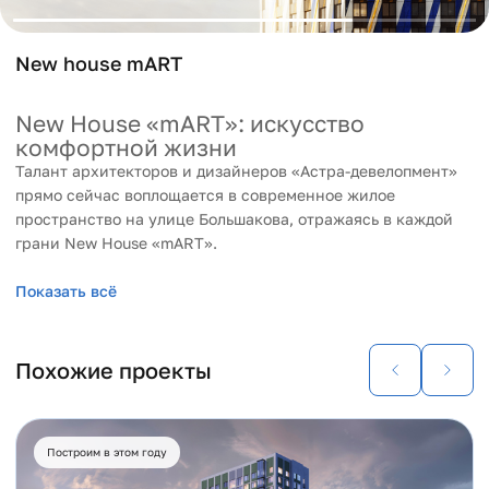
New house mART
New House «mART»: искусство
комфортной жизни
Талант архитекторов и дизайнеров «Астра-девелопмент»
прямо сейчас воплощается в современное жилое
пространство на улице Большакова, отражаясь в каждой
грани New House «mART».
Показать всё
Искусство выбора места
Расположенный рядом с КРК «Уралец», «mART» идеально
подходит для проживания всей семьей. Дом находится в 5
минутах от центра Екатеринбурга и обладает всеми
Похожие проекты
достоинствами жилья в центральном районе – развитой
инфраструктурой, великолепной транспортной
доступностью, большим выбором мест для прогулок и
Построим в этом году
отдыха. В то же время «mART» избавлен от главных
недостатков жилья в самом центре – шума и суеты,