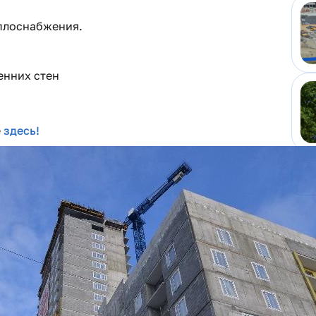
еплоснабжения.
енних стен
е
здесь!