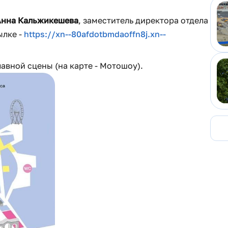
Анна Кальжикешева
, заместитель директора отдела
ылке -
https://xn--80afdotbmdaoffn8j.xn--
авной сцены (на карте - Мотошоу).