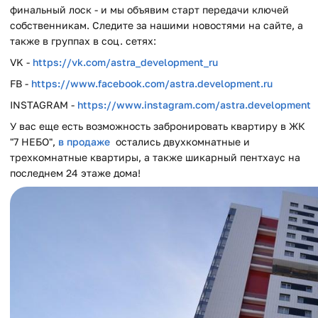
финальный лоск - и мы объявим старт передачи ключей
собственникам. Следите за нашими новостями на сайте, а
также в группах в соц. сетях:
VK -
https://vk.com/astra_development_ru
FB -
https://www.facebook.com/astra.development.ru
INSTAGRAM -
https://www.instagram.com/astra.development
У вас еще есть возможность забронировать квартиру в ЖК
"7 НЕБО",
в продаже
остались двухкомнатные и
трехкомнатные квартиры, а также шикарный пентхаус на
последнем 24 этаже дома!