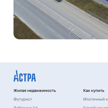
Жилая недвижимость
Как купить
Футурист
Ипотечный к
Даблхаус 1:1
Семейная ип