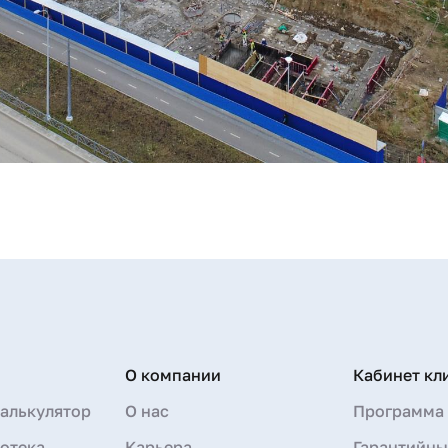
О компании
Кабинет кл
алькулятор
О нас
Программа 
отека
Карьера
Гарантийны