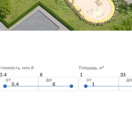
Стоимость, млн ₽
Площадь, м²
0.4
6
1
33
от
до
от
д