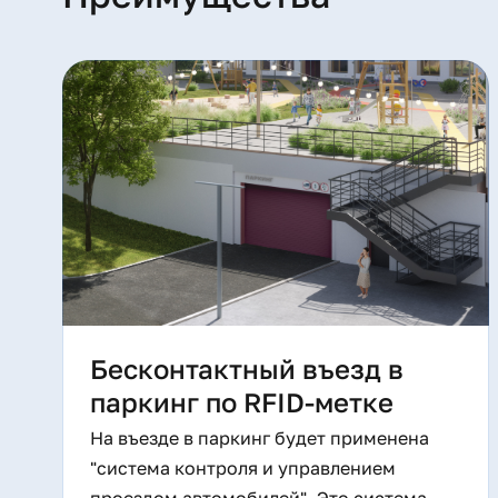
Дом сдан.
*Проект создан архитектурным бюро
План-Б
.
Бесконтактный въезд в
паркинг по RFID-метке
На въезде в паркинг будет применена
"система контроля и управлением