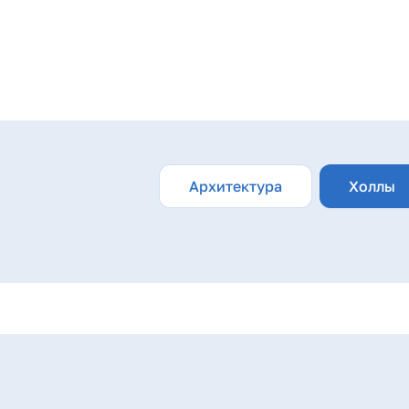
а это значит меньше шума, нет машин и высокий уровен
малыши развивают воображение, придумывая все новые
, здесь есть все для активностей.
Архитектура
Холлы
ь на всей территории ведется круглосуточное видеона
шинам безопасно, они под контролем в подземном парки
А» вы точно найдете вариант по душе, ведь квартиры з
 с правилами эргономики пространство и чистовая отде
вить мебель и переехать.