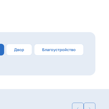
ь безопасности. Кругом красивые зеленые
 игры, на площадках с безопасным покрытием.
Двор
Благоустройство
блюдение, а благодаря ограждениям
нге.
десь функциональные и подстраиваются под ваши
лка "под ключ" — невероятный тандем,