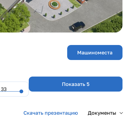
Машиноместа
Показать 5
о
Скачать презентацию
Документы