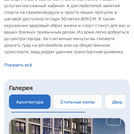
услугам массажный кабинет. А для любителей занятий
спорта на свежем воздухе и просто пеших прогулок в
шаговой доступности парк 50-летия ВЛКСМ. В таком
окружении здоровый образ жизни и спорт станут для вас и
ваших близких привычным делом. Из дома легко добраться
до центра города. За считанные минуты вы сможете
доехать туда на автомобиле или на общественном
транспорте, ведь рядом удачная транспортная развязка.
Показать всё
Закрытый двор без машин
Закрытый двор-парк "Шаумяна 77" – это не просто
красивое оформление, это настоящий остров зелени и
Галерея
спокойствия для вас. Мы разработали проект с учетом
многолетнего опыта, благодаря чему вам будет уютно и
Архитектура
Стильные холлы
Двор
комфортно проводить время во дворе. Тщательно
подобранные многолетние растения создадут приятное
микроклиматическое окружение и дополнительно защитят
вас от шума и суеты городской жизни. А зонирование
территории поможет эффективно использовать