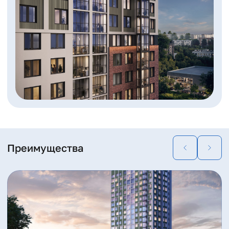
пространство для своих потребностей. Во дворе
предусмотрена детская площадка и зона для занятий
спортом.
В нашем дворе не будет машин, и вы сможете
наслаждаться простором, свежим воздухом и приятной
музыкой. Мы стремимся создать среду, где забота о вашем
здоровье находится на первом месте. Вы сможете
проводить время на улице, заниматься спортом, гулять с
детьми или просто наслаждаться тишиной и покоем,
которые так необходимы после долгого дня. При этом мы
предусмотрели велопарковки, чтобы у вас была
возможность вести активный образ жизни и быть
Преимущества
уверенным в сохранности вашего двухколесного друга.
Детская площадка будет разделена на возрастные зоны,
чтобы ваш ребенок мог легко подружиться с ровесниками.
На площадке будут установлены безопасные и
современные игровые приспособления и
травмобезопасное покрытие из резины, песка и коры.